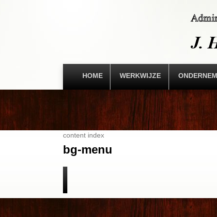
HOME
WERKWIJZE
ONDERNE
content index
bg-menu